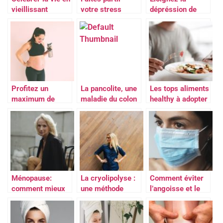
vieillissant
votre stress
dépréssion de
votre vie
Profitez un
La pancolite, une
Les tops aliments
maximum de
maladie du colon
healthy à adopter
votre grossesse
Ménopause:
La cryolipolyse :
Comment éviter
comment mieux
une méthode
l’angoisse et le
la vivre?
efficace pour
stress de la
Mesdames
maigrir ?
COVID-19 ?
quelques conseils