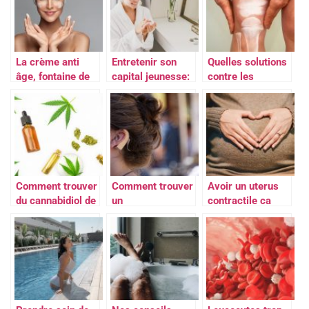
La crème anti
Entretenir son
Quelles solutions
âge, fontaine de
capital jeunesse:
contre les
jouvence contre
Adoptez la bonne
douleurs
les signes du
routine de soin
articulaires ?
temps
Comment trouver
Comment trouver
Avoir un uterus
du cannabidiol de
un
contractile ca
qualite ?
Audioprothesiste
veut dire quoi ?
?