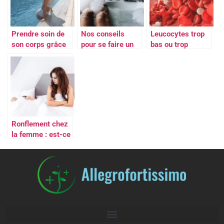
Prendre soin de
Nos conseils
Leucocytes trop
son corps grâce
pour se faire un
bas ou trop
à des séances
bon bain relaxant
eleves, que faire
d’aquabike
?
Ronflement chez
la femme : est-ce
mauvais pour la
santé ?