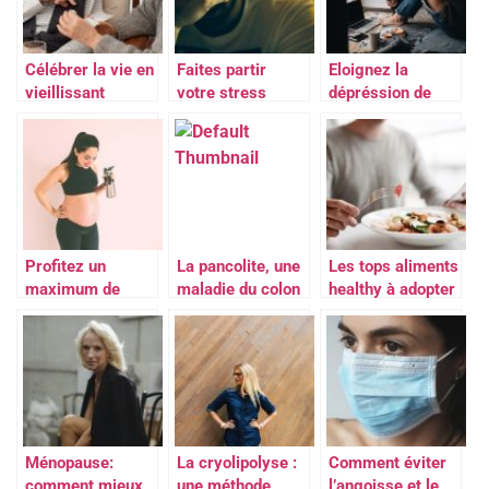
Célébrer la vie en
Faites partir
Eloignez la
vieillissant
votre stress
dépréssion de
votre vie
Profitez un
La pancolite, une
Les tops aliments
maximum de
maladie du colon
healthy à adopter
votre grossesse
Ménopause:
La cryolipolyse :
Comment éviter
comment mieux
une méthode
l’angoisse et le