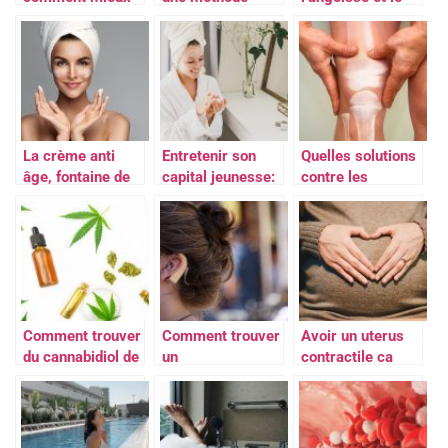
la vivre?
efficace pour
stress de la
Mesdames
maigrir ?
COVID-19 ?
quelques conseils
La crème anti
Entretenir son
Quelles solutions
âge, fontaine de
capital jeunesse:
contre les
jouvence contre
Adoptez la bonne
douleurs
les signes du
routine de soin
articulaires ?
temps
Comment trouver
Comment trouver
Avoir un uterus
du cannabidiol de
un
contractile ca
qualite ?
Audioprothesiste
veut dire quoi ?
?