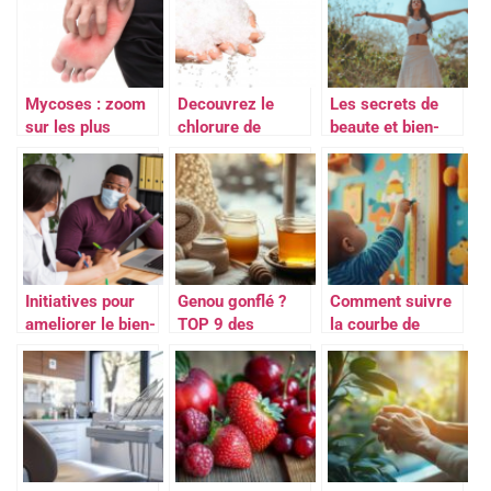
Mycoses : zoom
Decouvrez le
Les secrets de
sur les plus
chlorure de
beaute et bien-
courantes !
magnesium !
etre a decouvrir
grace aux blogs
specialises
Initiatives pour
Genou gonflé ?
Comment suivre
ameliorer le bien-
TOP 9 des
la courbe de
etre au travail et
remèdes de
croissance du
la sante des
grand-mère
bébé de manière
employes
efficaces testés
efficace
et approuvés