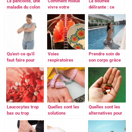
La pancolite, une
Comment mieux
La bouffée
maladie du colon
vivre votre
délirante : ce
chimiothérapie?
coup de tonnerre
dans un ciel
serein
Qu’est-ce qu’il
Voies
Prendre soin de
faut faire pour
respiratoires
son corps grâce
prevenir les
encombrees : que
à des séances
allergies et
faire ?
d’aquabike
comment les
traiter ?
Leucocytes trop
Quelles sont les
Quelles sont les
bas ou trop
solutions
alternatives pour
eleves, que faire
naturelles à
retarder les
?
connaître pour
règles ?
maigrir ?