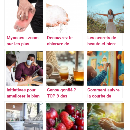
?
connaître pour
règles ?
maigrir ?
Mycoses : zoom
Decouvrez le
Les secrets de
sur les plus
chlorure de
beaute et bien-
courantes !
magnesium !
etre a decouvrir
grace aux blogs
specialises
Initiatives pour
Genou gonflé ?
Comment suivre
ameliorer le bien-
TOP 9 des
la courbe de
etre au travail et
remèdes de
croissance du
la sante des
grand-mère
bébé de manière
employes
efficaces testés
efficace
et approuvés