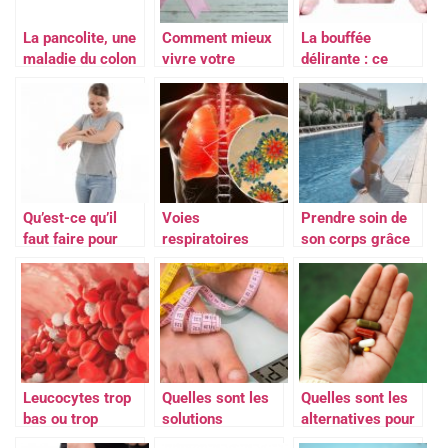
La pancolite, une
Comment mieux
La bouffée
maladie du colon
vivre votre
délirante : ce
chimiothérapie?
coup de tonnerre
dans un ciel
serein
Qu’est-ce qu’il
Voies
Prendre soin de
faut faire pour
respiratoires
son corps grâce
prevenir les
encombrees : que
à des séances
allergies et
faire ?
d’aquabike
comment les
traiter ?
Leucocytes trop
Quelles sont les
Quelles sont les
bas ou trop
solutions
alternatives pour
eleves, que faire
naturelles à
retarder les