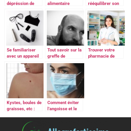
dépréssion de
alimentaire
rééquilibrer son
votre vie
alimentation ?
Se familiariser
Tout savoir sur la
Trouver votre
avec un appareil
greffe de
pharmacie de
de
cheveux avec la
garde en cas
pressothérapie
maison Lutétia
d’urgence
médicale
Kystes, boules de
Comment éviter
graisses, etc :
l’angoisse et le
quand est-il
stress de la
nécessaire de
COVID-19 ?
s’inquiéter ?